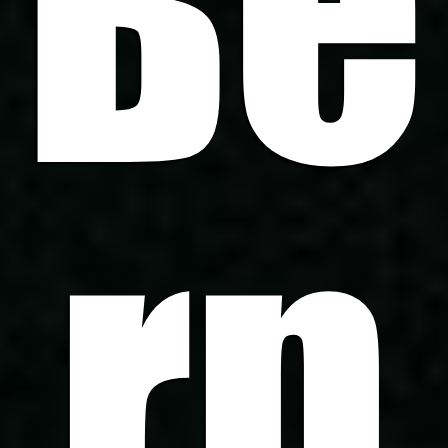
Be
rn