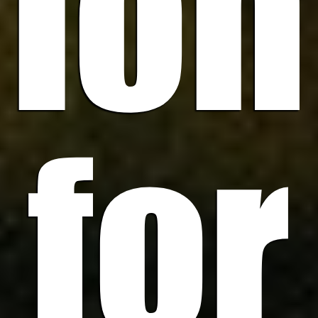
ion
for