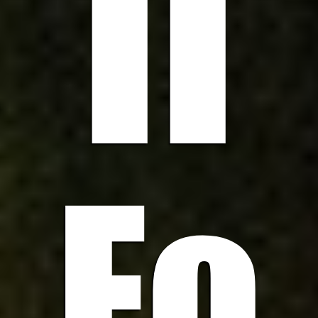
II
Fo